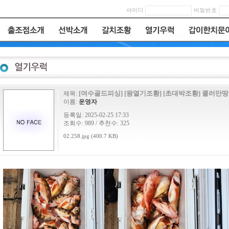
[여수골드피싱] [왕열기조황] [초대박조황] 쿨러만땅 씨알
제목:
이름:
운영자
등록일: 2025-02-25 17:33
조회수: 989 / 추천수: 325
02.258.jpg (400.7 KB)