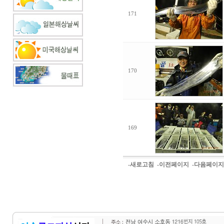
171
170
169
-새로고침
-이전페이지
-다음페이지