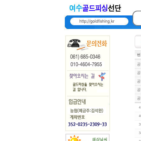
번
공
공
공
공
공
4
4
3
3